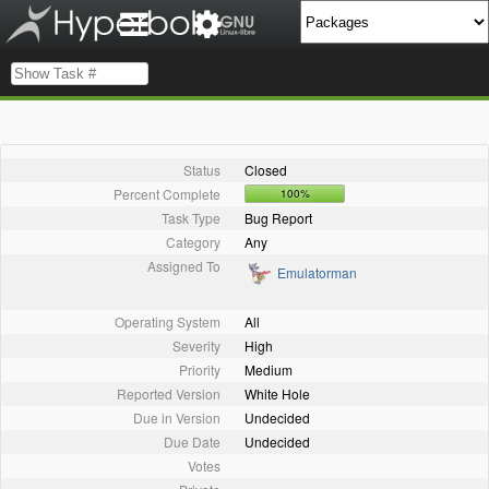
Status
Closed
Percent Complete
100%
Task Type
Bug Report
Category
Any
Assigned To
Emulatorman
Operating System
All
Severity
High
Priority
Medium
Reported Version
White Hole
Due in Version
Undecided
Due Date
Undecided
Votes