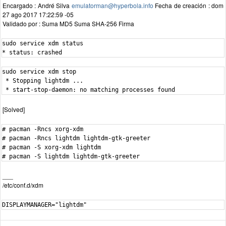
Encargado : André Silva
emulatorman@hyperbola.info
Fecha de creación : dom
27 ago 2017 17:22:59 -05
Validado por : Suma MD5 Suma SHA-256 Firma
sudo service xdm status

sudo service xdm stop

 * Stopping lightdm ...

 * start-stop-daemon: no matching processes found
[Solved]
# pacman -Rncs xorg-xdm

# pacman -Rncs lightdm lightdm-gtk-greeter

# pacman -S xorg-xdm lightdm

# pacman -S lightdm lightdm-gtk-greeter
___
/etc/conf.d/xdm
DISPLAYMANAGER="lightdm"