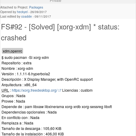
Private
Attached to Project:
Packages
Opened by
heckyel
-
26/09/2017
Last edited by
coadde
-
09/11/2017
FS#92 - [Solved] [xorg-xdm] * status:
crashed
$ sudo pacman -Si xorg-xdm
Repositorio : extra
Nombre : xorg-xdm
Versión : 1.1.11-6.hyperbola2
Descripción : X Display Manager, with OpenRC support
Arquitectura : x86_64
URL
:
https://xorg.freedesktop.org/
Licencias : custom
Grupos : Nada
Provee : Nada
Depende de : pam libxaw libxinerama xorg-xrdb xorg-sessreg libxft
Dependencias opcionales : Nada
En conflicto con : Nada
Remplaza a : Nada
Tamaño de la descarga : 105,60 KiB
Tamaño de la instalación : 406,00 KiB